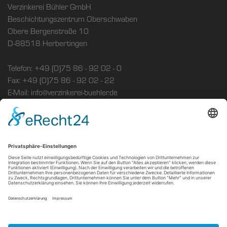
Verzinkerei Bühler GmbH
Beschichtungszentrum Oberschwaben
Obere Bergenstraße 10
D-88518 Herbertingen
Telefon: +49 (0)75 86 - 92 02 - 0
Fax: +49 (0)75 86 - 92 02 - 22
E-Mail: info@verzinkerei-buehler.de
Sitemap
Impressum
Datenschutz
Cookie-Einstellungen
Copyright