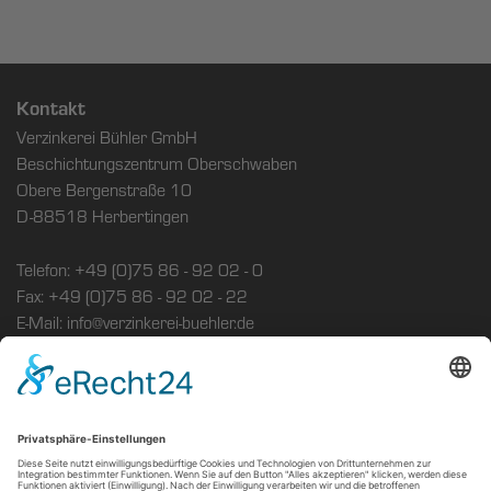
Kontakt
Verzinkerei Bühler GmbH
Beschichtungszentrum Oberschwaben
Obere Bergenstraße 10
D-88518 Herbertingen
Telefon: +49 (0)75 86 - 92 02 - 0
Fax: +49 (0)75 86 - 92 02 - 22
E-Mail: info@verzinkerei-buehler.de
Sitemap