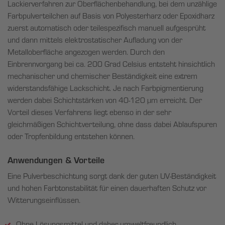
Lackierverfahren zur Oberflächenbehandlung, bei dem unzählige
Farbpulverteilchen auf Basis von Polyesterharz oder Epoxidharz
zuerst automatisch oder teilespezifisch manuell aufgesprüht
und dann mittels elektrostatischer Aufladung von der
Metalloberfläche angezogen werden. Durch den
Einbrennvorgang bei ca. 200 Grad Celsius entsteht hinsichtlich
mechanischer und chemischer Beständigkeit eine extrem
widerstandsfähige Lackschicht. Je nach Farbpigmentierung
werden dabei Schichtstärken von 40-120 µm erreicht. Der
Vorteil dieses Verfahrens liegt ebenso in der sehr
gleichmäßigen Schichtverteilung, ohne dass dabei Ablaufspuren
oder Tropfenbildung entstehen können.
Anwendungen & Vorteile
Eine Pulverbeschichtung sorgt dank der guten UV-Beständigkeit
und hohen Farbtonstabilität für einen dauerhaften Schutz vor
Witterungseinflüssen.
Ohne Lösungsmittel und daher umweltfreundlich