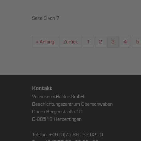
Seite 3 von 7
« Anfang
Zurück
1
2
3
4
5
Kontakt
Verzinkerei Bühler GmbH
Beschichtungszentrum Oberschwaben
Obere Bergenstraße 10
D-88518 Herbertingen
Telefon: +49 (0)75 86 - 92 02 - 0