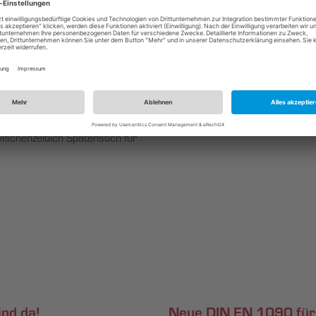
des Industrieverbandes Feuerve
Mehr erfahren
ichtungsanlage!
schenzeitlich Spatenstich für
ind da!
Neue DIN EN 1090 für M