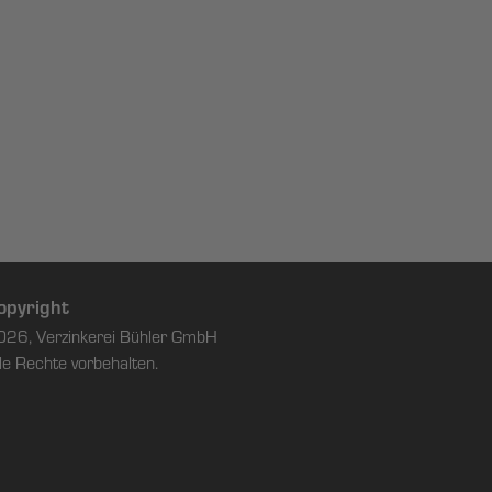
opyright
026, Verzinkerei Bühler GmbH
le Rechte vorbehalten.