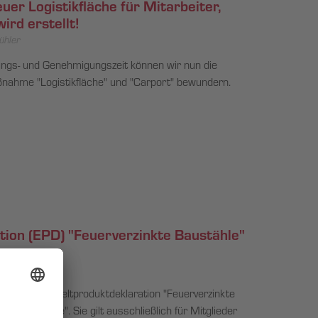
er Logistikfläche für Mitarbeiter,
rd erstellt!
ühler
ungs- und Genehmigungszeit können wir nun die
nahme "Logistikfläche" und "Carport" bewundern.
ion (EPD) "Feuerverzinkte Baustähle"
ühler
 es die Umweltproduktdeklaration "Feuerverzinkte
d Grobbleche". Sie gilt ausschließlich für Mitglieder