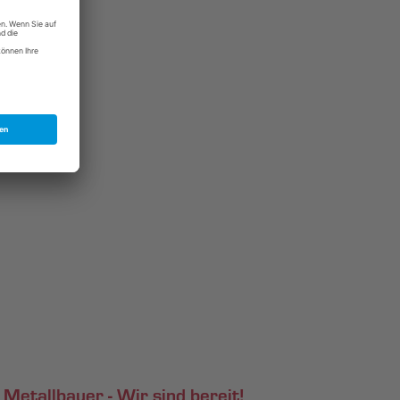
rzinken.
etallbauer - Wir sind bereit!