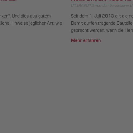
01.09.2013
von der Verzinkerei B
inken". Und dies aus gutem
Seit dem 1. Juli 2013 gilt die
liche Hinweise jeglicher Art, wie
Damit dürfen tragende Bauteile
gebracht werden, wenn die Herst
Mehr erfahren