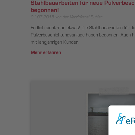
Stahlbauarbeiten für neue Pulverbes
begonnen!
01.07.2015
von der Verzinkerei Bühler
Endlich sieht man etwas! Die Stahlbauarbeiten für d
Pulverbeschichtungsanlage haben begonnen. Auch hi
mit langjährigen Kunden.
Mehr erfahren