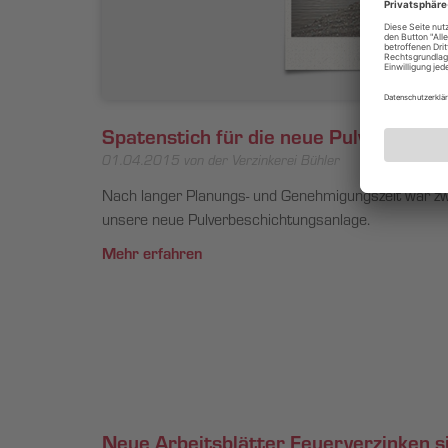
Spatenstich für die neue Pulverbesch
01.04.2015
von der Verzinkerei Bühler
Nach langer Planungs- und Genehmigungszeit war zwi
unsere neue Pulverbeschichtungsanlage.
Mehr erfahren
Neue Arbeitsblätter Feuerverzinken s