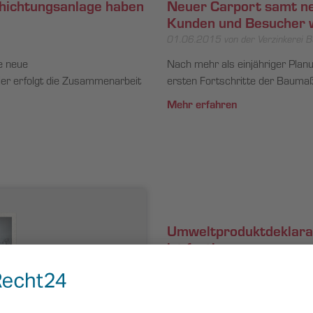
chichtungsanlage haben
Neuer Carport samt neu
Kunden und Besucher wi
01.06.2015
von der Verzinkerei B
ie neue
Nach mehr als einjähriger Plan
er erfolgt die Zusammenarbeit
ersten Fortschritte der Baumaß
Mehr erfahren
Umweltproduktdeklarat
ist fertig
01.01.2014
von der Verzinkerei B
Seit dem 24. Oktober 2013 gibt
Baustähle: Offene Walzprofile un