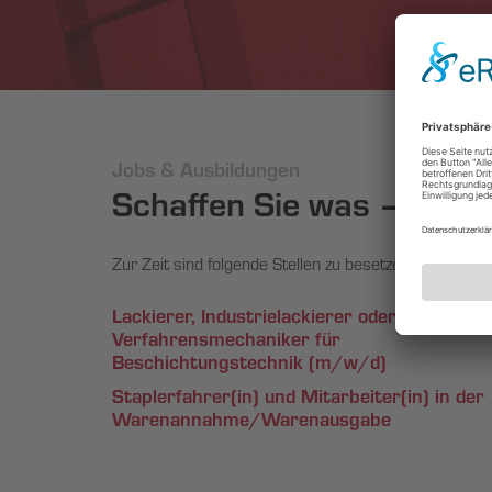
Jobs & Ausbildungen
Schaffen Sie was – mit u
Zur Zeit sind folgende Stellen zu besetzen:
Lackierer, Industrielackierer oder
Verfahrensmechaniker für
Beschichtungstechnik (m/w/d)
Staplerfahrer(in) und Mitarbeiter(in) in der
Warenannahme/Warenausgabe